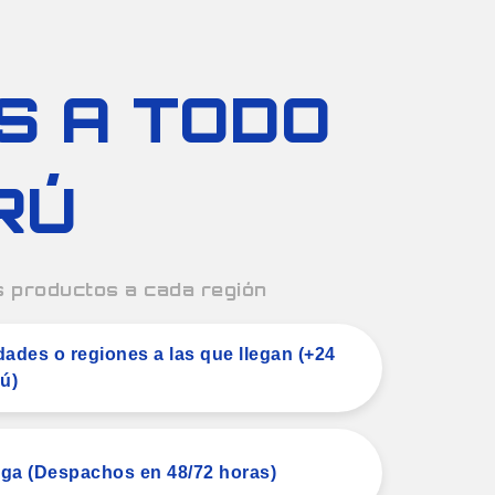
S A TODO
RÚ
 productos a cada región
ades o regiones a las que llegan (+24
ú)
ga (Despachos en 48/72 horas)