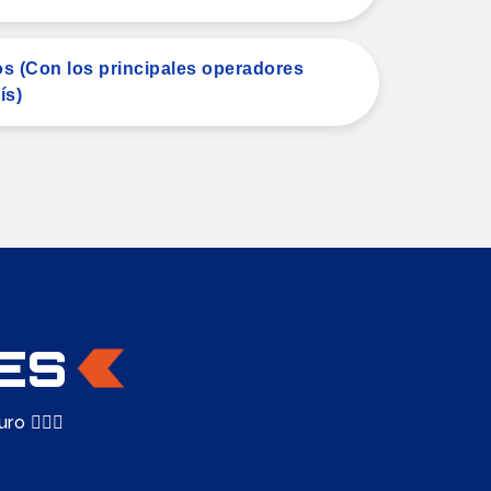
os (Con los principales operadores
ís)
ES
 👷🏻‍♂️