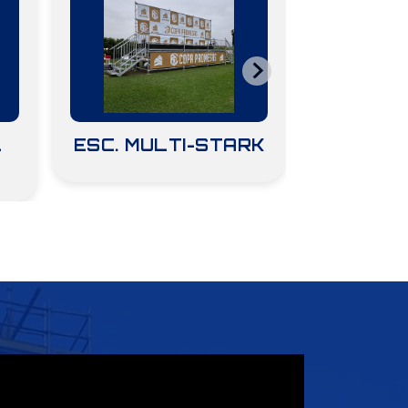
L
ESC. MULTI-STARK
EST
BICI