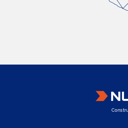
N
Constru