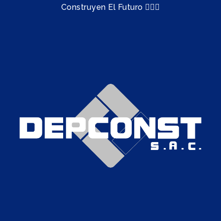
Construyen El Futuro 👷🏻‍♂️